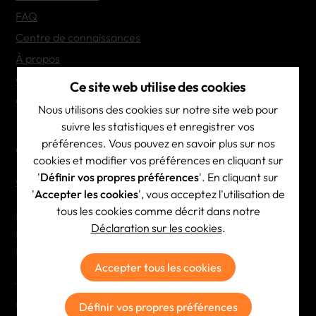
FAQ
Centre de connaissances
À propos
Contact
Ce site web utilise des cookies
Options de transport
Nous utilisons des cookies sur notre site web pour
suivre les statistiques et enregistrer vos
préférences. Vous pouvez en savoir plus sur nos
Coordonnées de contact
cookies et modifier vos préférences en cliquant sur
'
Définir vos propres préférences
'. En cliquant sur
Contact & itinéraire
'
Accepter les cookies
', vous acceptez l'utilisation de
tous les cookies comme décrit dans notre
Brainscape NV
Déclaration sur les cookies
.
BE 0444.532.687
RPR Antwerpen
Accepter tous les cookies
Tél:
+32 (0)3 354 23 23
E-mail:
info@brainscape.be
Définir vos propres préférences