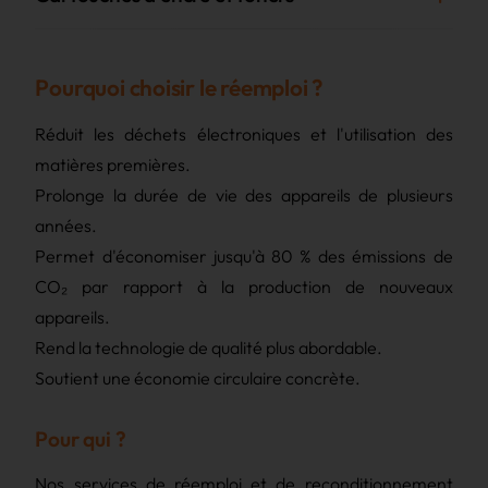
Trade-in
Pourquoi choisir le réemploi ?
Buy-back
Réduit les déchets électroniques et l'utilisation des
Inspection et tests approfondis
matières premières.
Prolonge la durée de vie des appareils de plusieurs
années.
Nettoyage professionnel :
Permet d'économiser jusqu'à 80 % des émissions de
CO₂ par rapport à la production de nouveaux
Remplacement des pièces
appareils.
Rend la technologie de qualité plus abordable.
Soutient une économie circulaire concrète.
Garantie de qualité
Pour qui ?
Collecte
Nos services de réemploi et de reconditionnement