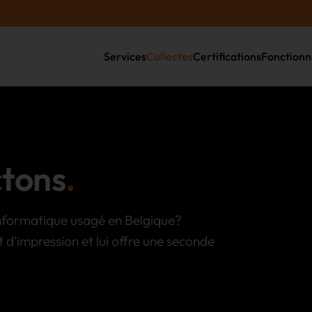
Services
Collectes
Certifications
Fonction
ctons
informatique usagé en Belgique?
t d'impression et lui offre une seconde