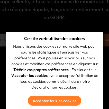
cape collecte, efface les données de manière certi
e le réemploi. Rapide, traçable et entièrement 
au GDPR.
Ce site web utilise des cookies
Permis et certificats
Demander un enlèveme
Nous utilisons des cookies sur notre site web pour
suivre les statistiques et enregistrer vos
préférences. Vous pouvez en savoir plus sur nos
cookies et modifier vos préférences en cliquant sur
Lien rapide
'
Définir vos propres préférences
'. En cliquant sur
'
Accepter les cookies
', vous acceptez l'utilisation de
Services
tous les cookies comme décrit dans notre
Collectes
Déclaration sur les cookies
.
Certifications
Fonctionnement
Accepter tous les cookies
FAQ