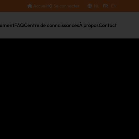
Accueil
Se connecter
NL
FR
EN
nement
FAQ
Centre de connaissances
À propos
Contact