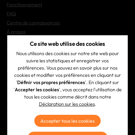
Fonctionnement
FAQ
Centre de connaissances
À propos
Contact
Ce site web utilise des cookies
Options de transport
Nous utilisons des cookies sur notre site web pour
suivre les statistiques et enregistrer vos
préférences. Vous pouvez en savoir plus sur nos
Coordonnées de contact
cookies et modifier vos préférences en cliquant sur
'
Définir vos propres préférences
'. En cliquant sur
Contact & itinéraire
'
Accepter les cookies
', vous acceptez l'utilisation de
tous les cookies comme décrit dans notre
Brainscape NV
Déclaration sur les cookies
.
BE 0444.532.687
RPR Antwerpen
Accepter tous les cookies
Tél:
+32 (0)3 354 23 23