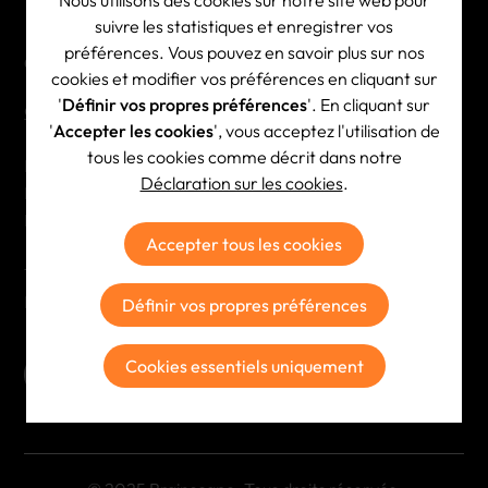
Nous utilisons des cookies sur notre site web pour
suivre les statistiques et enregistrer vos
préférences. Vous pouvez en savoir plus sur nos
Coordonnées de contact
cookies et modifier vos préférences en cliquant sur
'
Définir vos propres préférences
'. En cliquant sur
Contact & itinéraire
'
Accepter les cookies
', vous acceptez l'utilisation de
tous les cookies comme décrit dans notre
Brainscape NV
Déclaration sur les cookies
.
BE 0444.532.687
RPR Antwerpen
Accepter tous les cookies
Tél:
+32 (0)3 354 23 23
E-mail:
info@brainscape.be
Définir vos propres préférences
Cookies essentiels uniquement
S'abonner à la newsletter