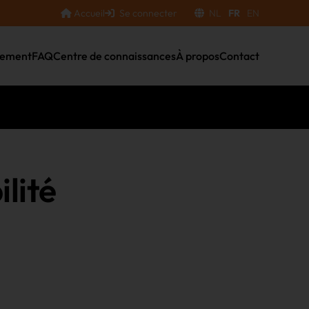
Accueil
Se connecter
NL
FR
EN
nement
FAQ
Centre de connaissances
À propos
Contact
lité