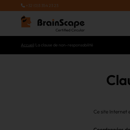
+32 (0)3 354 23 23
Accueil
/
La clause de non-responsabilité
Cla
Ce site Internet
Coordonnées de l