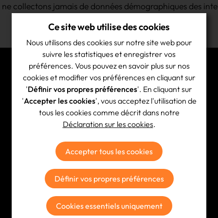
s ne collectons jamais de données démographiques des inte
Ce site web utilise des cookies
Nous utilisons des cookies sur notre site web pour
suivre les statistiques et enregistrer vos
préférences. Vous pouvez en savoir plus sur nos
cookies et modifier vos préférences en cliquant sur
Lien rapide
'
Définir vos propres préférences
'. En cliquant sur
'
Accepter les cookies
', vous acceptez l'utilisation de
Services
tous les cookies comme décrit dans notre
Collectes
Déclaration sur les cookies
.
Certifications
Fonctionnement
Accepter tous les cookies
FAQ
Centre de connaissances
Définir vos propres préférences
À propos
Cookies essentiels uniquement
Contact