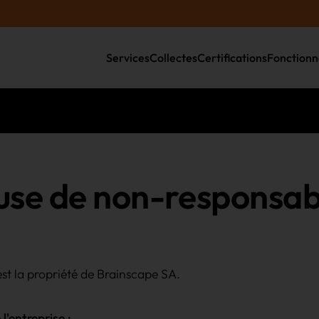
Services
Collectes
Certifications
Fonction
use de non-responsabi
 est la propriété de Brainscape SA.
'entreprise :