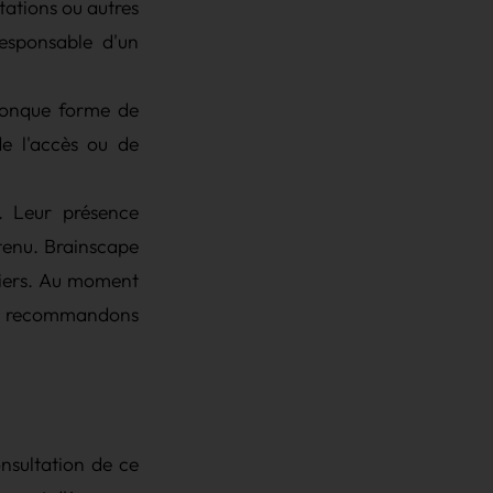
ations ou autres
esponsable d'un
conque forme de
de l'accès ou de
b. Leur présence
tenu. Brainscape
 tiers. Au moment
ous recommandons
onsultation de ce