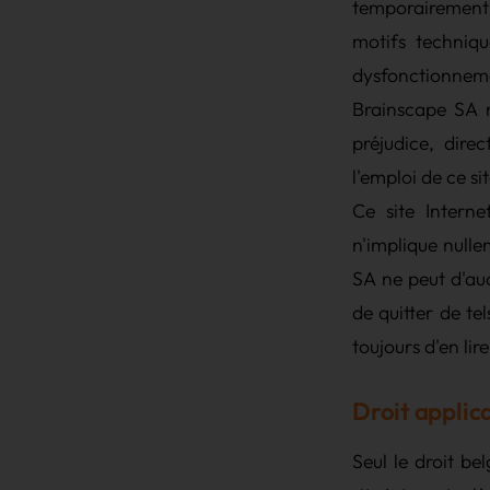
temporairement 
motifs techniq
dysfonctionnemen
Brainscape SA 
préjudice, dire
l'emploi de ce sit
Ce site Interne
n'implique null
SA ne peut d'auc
de quitter de t
toujours d'en lir
Droit applic
Seul le droit be