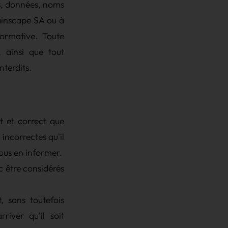
ns, données, noms
Brainscape SA ou à
formative. Toute
, ainsi que tout
nterdits.
t et correct que
incorrectes qu'il
nous en informer.
c être considérés
t, sans toutefois
iver qu'il soit