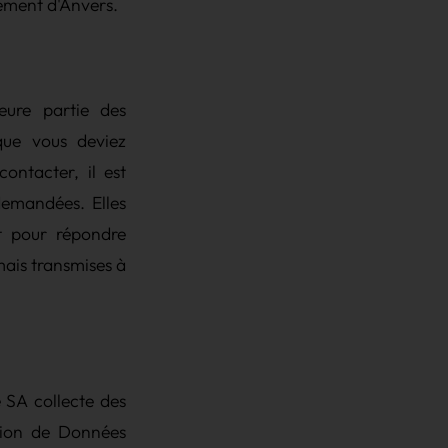
sement d'Anvers.
eure partie des
 que vous deviez
ontacter, il est
demandées. Elles
et pour répondre
mais transmises à
e SA collecte des
tion de Données