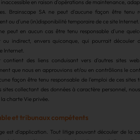
inaccessible en raison d'opérations de maintenance, adapt
ues. Brainscape SA ne peut d'aucune façon être tenu r
t ou d'une (in)disponibilité temporaire de ce site Internet.
ne peut en aucun cas être tenu responsable d'une quel
ct ou indirect, envers quiconque, qui pourrait découler 
e Internet.
t contient des liens conduisant vers d'autres sites we
ement que nous en approuvions et/ou en contrôlions le con
une façon être tenu responsable de l'emploi de ces sites
els sites collectant des données à caractère personnel, n
e la charte Vie privée.
able et tribunaux compétents
lge est d'application. Tout litige pouvant découler de la c