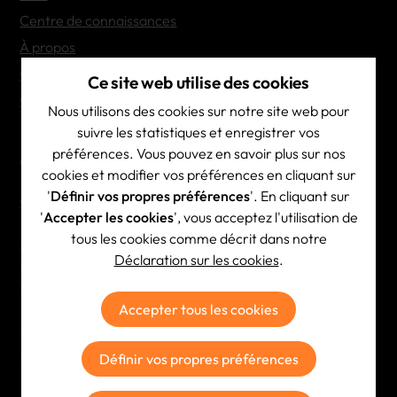
Centre de connaissances
À propos
Contact
Ce site web utilise des cookies
Options de transport
Nous utilisons des cookies sur notre site web pour
suivre les statistiques et enregistrer vos
préférences. Vous pouvez en savoir plus sur nos
Coordonnées de contact
cookies et modifier vos préférences en cliquant sur
'
Définir vos propres préférences
'. En cliquant sur
Contact & itinéraire
'
Accepter les cookies
', vous acceptez l'utilisation de
tous les cookies comme décrit dans notre
Brainscape NV
Déclaration sur les cookies
.
BE 0444.532.687
RPR Antwerpen
Accepter tous les cookies
Tél:
+32 (0)3 354 23 23
E-mail:
info@brainscape.be
Définir vos propres préférences