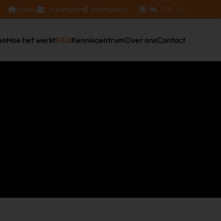
Home
Vacatures
Aanmelden
NL
FR
EN
en
Hoe het werkt
FAQ
Kenniscentrum
Over ons
Contact