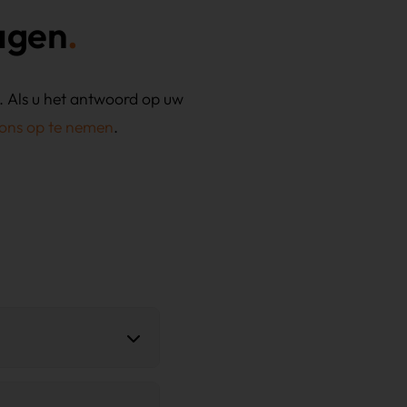
agen
. Als u het antwoord op uw
ons op te nemen
.
orstel voor
planning en
el het
detailrapport
.