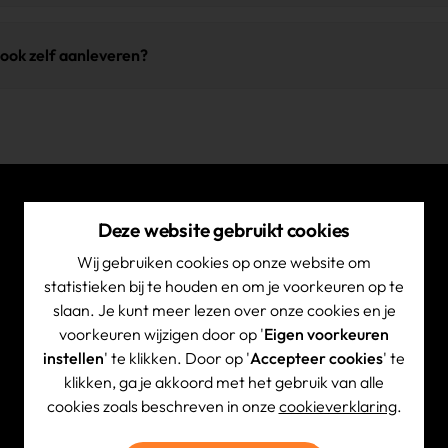
ns conform de
NIST 800-88
-norm (Guidelines for Media Sanitizat
rmen de basis voor betrouwbare rapportage richting uw organis
n aantoonbare dataverwijdering. Na afronding ontvangt u een ge
n ook zelf aanleveren?
SRD-rapportageverplichtingen.
ompliance en eventuele audits.
ieve ons vooraf te contacteren zodat wij u een transportcode kun
rkers uw aanlevering direct koppelen aan uw dossier, wat een 
Deze website gebruikt cookies
Quick Link
Wij gebruiken cookies op onze website om
Diensten
statistieken bij te houden en om je voorkeuren op te
slaan. Je kunt meer lezen over onze cookies en je
Wat we inzamelen
voorkeuren wijzigen door op '
Eigen voorkeuren
Certificaten
instellen
' te klikken. Door op '
Accepteer cookies
' te
Hoe het werkt
klikken, ga je akkoord met het gebruik van alle
FAQ
cookies zoals beschreven in onze
cookieverklaring
.
Kenniscentrum