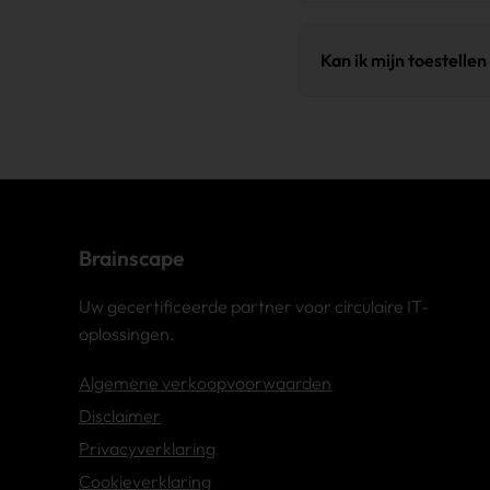
Brainscape wist gegeve
Deze certificeringen vo
standaard voor veilige e
Kan ik mijn toestelle
ESG-doelstellingen en C
bewijs voor uw interne c
Ja, dat is mogelijk. Gel
code kunnen onze medewe
verwerking garandeert.
Brainscape
Uw gecertificeerde partner voor circulaire IT-
oplossingen.
Algemene verkoopvoorwaarden
Disclaimer
Privacyverklaring
Cookieverklaring