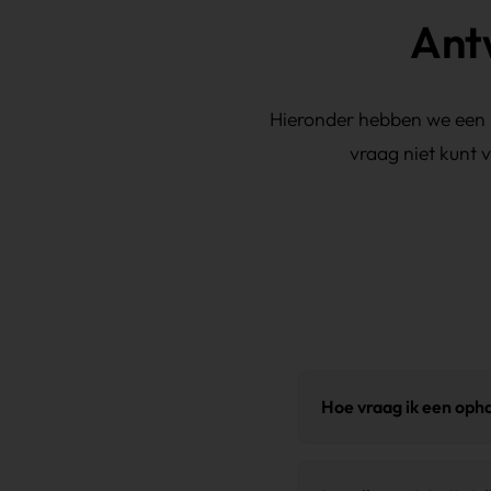
Ant
Hieronder hebben we een l
vraag niet kunt 
Hoe vraag ik een opha
Vraag een offerte aan.
U
transport
. Na ontvangst 