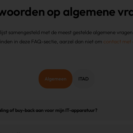
woorden op algemene vr
ijst samengesteld met de meest gestelde algemene vragen
vinden in deze FAQ-sectie, aarzel dan niet om
contact met 
Algemeen
ITAD
ling of buy-back aan voor mijn IT-apparatuur?
 ontvangt meteen de
verpakkings- en labelinstructies
en een vo
krijgt u een
tracking
en na verwerking de
certificaten
en optione