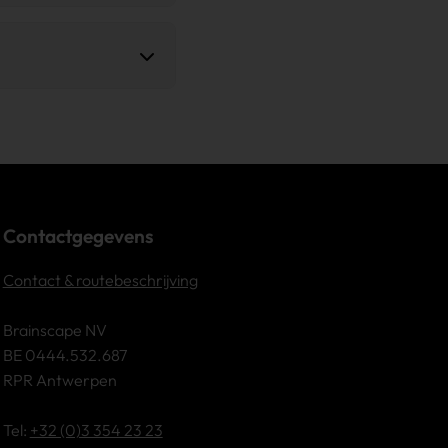
ion), de internationale
atie en ondersteunen uw
certificeerd rapport als
nen bezorgen. Met die
correcte en snelle
Contactgegevens
Contact & routebeschrijving
Brainscape NV
BE 0444.532.687
RPR Antwerpen
Tel:
+32 (0)3 354 23 23